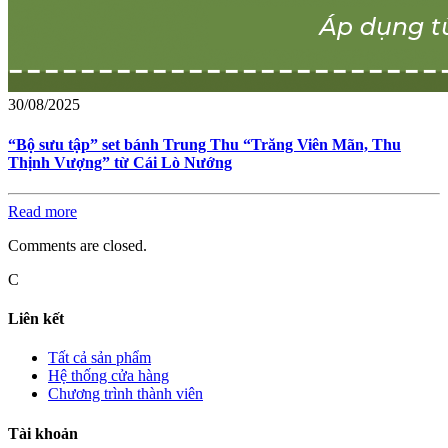
30/08/2025
“Bộ sưu tập” set bánh Trung Thu “Trăng Viên Mãn, Thu
Thịnh Vượng” từ Cái Lò Nướng
Read more
Comments are closed.
C
Liên kết
Tất cả sản phẩm
Hệ thống cửa hàng
Chương trình thành viên
Tài khoản