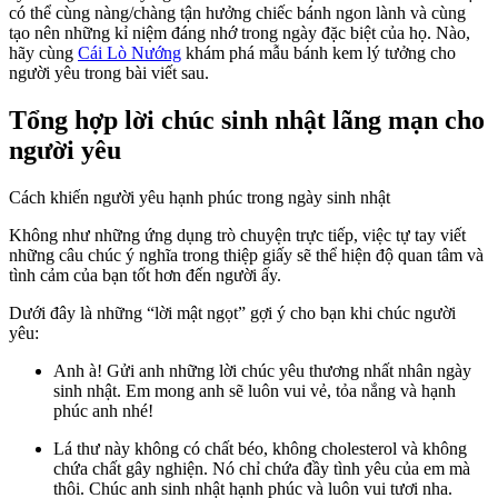
có thể cùng nàng/chàng tận hưởng chiếc bánh ngon lành và cùng
tạo nên những kỉ niệm đáng nhớ trong ngày đặc biệt của họ. Nào,
hãy cùng
Cái Lò Nướng
khám phá mẫu bánh kem lý tưởng cho
người yêu trong bài viết sau.
Tổng hợp lời chúc sinh nhật lãng mạn cho
người yêu
Cách khiến người yêu hạnh phúc trong ngày sinh nhật
Không như những ứng dụng trò chuyện trực tiếp, việc tự tay viết
những câu chúc ý nghĩa trong thiệp giấy sẽ thể hiện độ quan tâm và
tình cảm của bạn tốt hơn đến người ấy.
Dưới đây là những “lời mật ngọt” gợi ý cho bạn khi chúc người
yêu:
Anh à! Gửi anh những lời chúc yêu thương nhất nhân ngày
sinh nhật. Em mong anh sẽ luôn vui vẻ, tỏa nắng và hạnh
phúc anh nhé!
Lá thư này không có chất béo, không cholesterol và không
chứa chất gây nghiện. Nó chỉ chứa đầy tình yêu của em mà
thôi. Chúc anh sinh nhật hạnh phúc và luôn vui tươi nha.