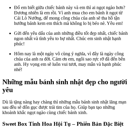
Đố em biết giữa chiếc bánh này và em thì ai ngọt ngào hơn?
Đương nhiên là em rồi. Vì anh mua cho em bánh ít ngọt từ
Cái Lò Nướng, để mong công chúa của anh sẽ tha hồ tận
hưởng bánh kem em thích mà không lo bị béo nè. Yêu em!
Gửi đến yêu dấu của anh những điều tốt đẹp nhất, chiếc bánh
ngon nhất và tình yêu to bự nhất. Chúc em sinh nhật hạnh
phúc!
Hôm nay là một ngày vô cùng ý nghĩa, vì đây là ngày công
chúa của anh ra đời. Cảm ơn em, ngôi sao rực rỡ đã đến bên
anh. Hy vọng em sẽ luôn vui tươi, may mắn và hạnh phúc
nhé!
Những mẫu bánh sinh nhật đẹp cho người
yêu
Dù là tặng nàng hay chàng thì những mẫu bánh sinh nhật lãng mạn
sau đều sẽ đốn gục được trái tim của họ. Giúp bạn tạo những
khoảnh khắc ngọt ngào cùng chiếc bánh xinh.
Sweet Box Tinh Hoa Hội Tụ – Phiên Bản Đặc Biệt