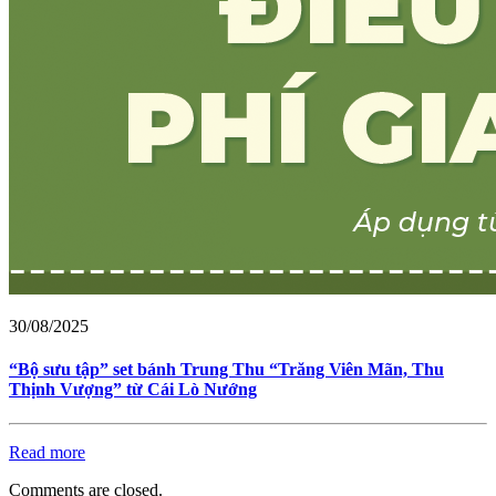
30/08/2025
“Bộ sưu tập” set bánh Trung Thu “Trăng Viên Mãn, Thu
Thịnh Vượng” từ Cái Lò Nướng
Read more
Comments are closed.