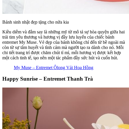
Bánh sinh nhật đẹp tặng cho nửa kia
Kiều diễm và đắm say là những mỹ từ mô tả sự hòa quyện giữa hai
trái tim yêu thương và hương vị đầy lưu luyến của chiếc bánh
entremet My Muse. Vẻ đẹp của bánh không chỉ đến từ bề ngoài mà
còn từ sự tâm huyết và tình cảm mà người tạo ra dành cho nó. Mỗi
chi tiết trang trí được chăm chút tỉ mỉ, mỗi hương vị được kết hợp
một cách tinh tế, tạo nên một tác phẩm đầy sức hút và cuốn hút.
My Muse – Entremet Ôlong Vải Hoa Hồng
Happy Sunrise – Entremet Thanh Trà