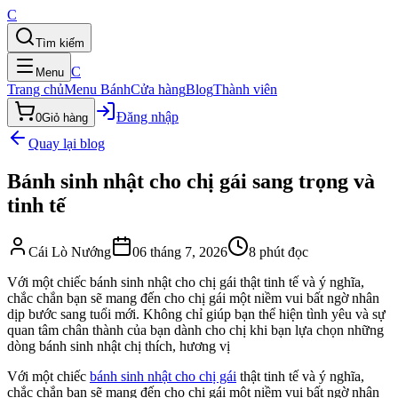
C
Tìm kiếm
C
Menu
Trang chủ
Menu Bánh
Cửa hàng
Blog
Thành viên
Đăng nhập
0
Giỏ hàng
Quay lại blog
Bánh sinh nhật cho chị gái sang trọng và
tinh tế
Cái Lò Nướng
06 tháng 7, 2026
8
phút đọc
Với một chiếc bánh sinh nhật cho chị gái thật tinh tế và ý nghĩa,
chắc chắn bạn sẽ mang đến cho chị gái một niềm vui bất ngờ nhân
dịp bước sang tuổi mới. Không chỉ giúp bạn thể hiện tình yêu và sự
quan tâm chân thành của bạn dành cho chị khi bạn lựa chọn những
dòng bánh sinh nhật chị thích, hương vị
Với một chiếc
bánh sinh nhật cho chị gái
thật tinh tế và ý nghĩa,
chắc chắn bạn sẽ mang đến cho chị gái một niềm vui bất ngờ nhân