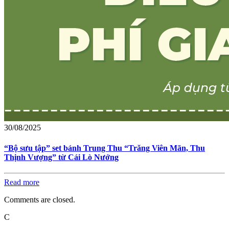
30/08/2025
“Bộ sưu tập” set bánh Trung Thu “Trăng Viên Mãn, Thu
Thịnh Vượng” từ Cái Lò Nướng
Read more
Comments are closed.
C