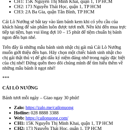
CH1: 15K Nguyễn Thị Minh Khai, quận 1, TP HCM
CH2: 173 Nguyễn Thái Học, quận 1, TP HCM
CH3: 2A Ba Gia, quận Tân Bình, TP HCM
Cái Lò Nướng sẽ bắt tay vào làm bánh kem khi có yêu cầu của
khách hàng để sản phẩm luôn được tươi mới. Nên khi đến mua trực
tiếp tại tiệm, bạn vui lòng đợi 10 – 15 phút để tiệm chuẩn bị bánh
ngon đến bạn nhé.
Trên đây là những mẫu bánh sinh nhật chị gái mà Cái Lò Nướng
muốn giới thiệu đến bạn. Hãy chọn một chiếc bánh sinh nhật cho
chị gái thật thú vị để ghi dấu kỷ niệm đáng nhớ trong ngày đặc biệt
của chị nhé! Đừng quên theo dõi chúng mình để tìm hiểu thêm về
những mẫu bánh ít ngọt nhé!
***
CÁI LÒ NƯỚNG
Bánh tươi mỗi ngày – Giao ngay 30 phút!
Zalo:
https://zalo.me/cailonuong
Hotline:
028 8888 3388
Web:
https://cailonuong.com/
CH1:
15K Nguyễn Thị Minh Khai, quận 1, TP HCM
CH2:
173 Nguyễn Thái Học, quận 1, TP HCM