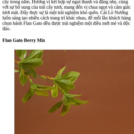
cây trong năm. Hương vị kết hợp sự ngọt thanh và đắng nhẹ, cùng
với sự bổ sung của trái cây tươi, mang đến vị chua ngọt và cảm giác
tươi mát. Đây thực sự là một trải nghiệm khó quên. Cái Lò Nướng
luôn sáng tạo nhiều cách trang trí khác nhau, để mỗi lần khách hàng
chọn bánh Flan Gato đều được trải nghiệm một điều mới mẻ và độc
đáo.
Flan Gato Berry Mix