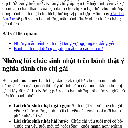
dịp bước sang tuổi mới. Không chỉ giúp bạn thể hiện tình yêu và sự
quan tâm chân thành của bạn dành cho chị khi bạn lựa chọn những
dòng bánh sinh nhật chị thích, hương vị phù hợp. Hôm nay,
Cái Lò
Nướng
sẽ gợi ý cho bạn những mẫu bánh được nhiều khách hàng
yêu thích.
Bài viết liên quan:
Những mẫu bánh sinh nhật tặng vợ ngọt ngào, đáng yêu
Bánh sinh nhật đơn giản, đẹp mắt cho các bạn nữ
Những lời chúc sinh nhật trên bánh thật ý
nghĩa dành cho chị gái
Bên cạnh một chiếc bánh thật đặc biệt, một lời chúc chân thành
cũng là cách mà bạn có thể bày tỏ tình cảm của mình dành cho chị
gái. Hãy để Cái Lò Nướng gợi ý cho bạn những lời chúc ý nghĩa có
viết lên bánh nhé!
Lời chúc sinh nhật ngắn gọn:
Sinh nhật vui vẻ nhé chị gái
yêu! / Chúc mừng sinh nhật chị yêu của em/ Tuổi mới hạnh
phúc nhé chị yêu.
Lời chúc sinh nhật hài hước:
Chúc chị yêu tuổi mới có bồ/
Chúc chị yêu tuổi mới có “cột sống” khỏe mạnh hơn/ Mừng