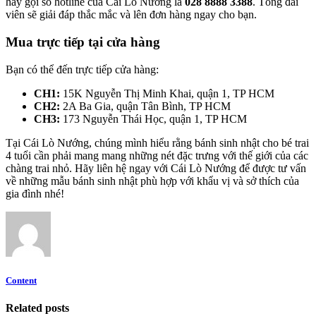
hãy gọi số hotline của Cái Lò Nướng là
028 8888 3388
. Tổng đài
viên sẽ giải đáp thắc mắc và lên đơn hàng ngay cho bạn.
Mua trực tiếp tại cửa hàng
Bạn có thể đến trực tiếp cửa hàng:
CH1:
15K Nguyễn Thị Minh Khai, quận 1, TP HCM
CH2:
2A Ba Gia, quận Tân Bình, TP HCM
CH3:
173 Nguyễn Thái Học, quận 1, TP HCM
Tại Cái Lò Nướng, chúng mình hiểu rằng bánh sinh nhật cho bé trai
4 tuổi cần phải mang mang những nét đặc trưng với thế giới của các
chàng trai nhỏ. Hãy liên hệ ngay với Cái Lò Nướng để được tư vấn
về những mẫu bánh sinh nhật phù hợp với khẩu vị và sở thích của
gia đình nhé!
Content
Related posts