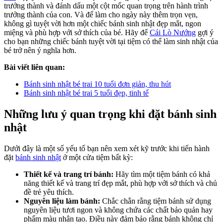
trưởng thành và đánh dấu một cột mốc quan trọng trên hành trình
trưởng thành của con. Và để làm cho ngày này thêm trọn vẹn,
không gì tuyệt vời hơn một chiếc bánh sinh nhật đẹp mắt, ngon
miệng và phù hợp với sở thích của bé. Hãy để
Cái Lò Nướng
gợi ý
cho bạn những chiếc bánh tuyệt vời tại tiệm có thể làm sinh nhật của
bé trở nên ý nghĩa hơn.
Bài viết liên quan:
Bánh sinh nhật bé trai 10 tuổi đơn giản, thu hút
Bánh sinh nhật bé trai 5 tuổi đẹp, tinh tế
Những lưu ý quan trọng khi đặt bánh sinh
nhật
Dưới đây là một số yếu tố bạn nên xem xét kỹ trước khi tiến hành
đặt
bánh sinh nhật
ở một cửa tiệm bất kỳ:
Thiết kế và trang trí bánh:
Hãy tìm một tiệm bánh có khả
năng thiết kế và trang trí đẹp mắt, phù hợp với sở thích và chủ
đề trẻ yêu thích.
Nguyên liệu làm bánh:
Chắc chắn rằng tiệm bánh sử dụng
nguyên liệu tươi ngon và không chứa các chất bảo quản hay
phẩm màu nhân tạo. Điều này đảm bảo rằng bánh không chỉ