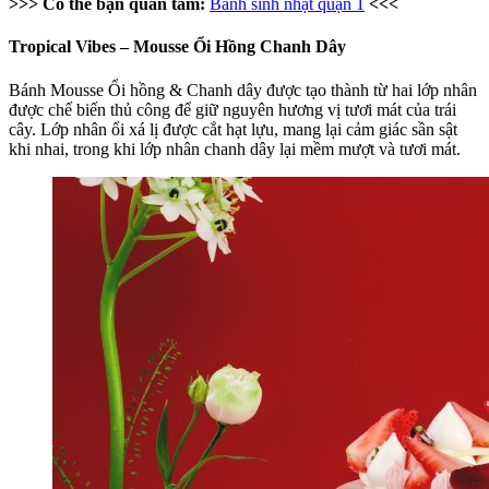
>>> Có thể bạn quan tâm:
Bánh sinh nhật quận 1
<<<
Tropical Vibes – Mousse Ổi Hồng Chanh Dây
Bánh Mousse Ổi hồng & Chanh dây được tạo thành từ hai lớp nhân
được chế biến thủ công để giữ nguyên hương vị tươi mát của trái
cây. Lớp nhân ổi xá lị được cắt hạt lựu, mang lại cảm giác sần sật
khi nhai, trong khi lớp nhân chanh dây lại mềm mượt và tươi mát.