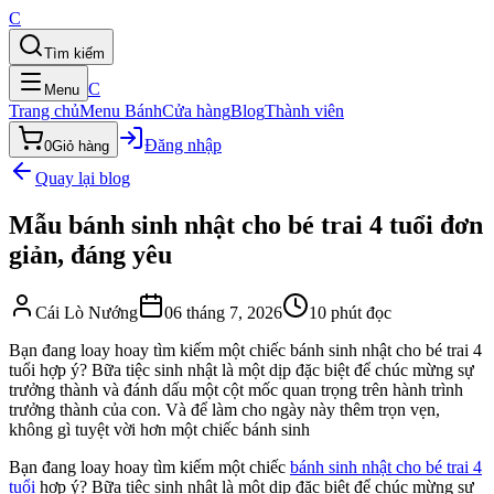
C
Tìm kiếm
C
Menu
Trang chủ
Menu Bánh
Cửa hàng
Blog
Thành viên
Đăng nhập
0
Giỏ hàng
Quay lại blog
Mẫu bánh sinh nhật cho bé trai 4 tuổi đơn
giản, đáng yêu
Cái Lò Nướng
06 tháng 7, 2026
10
phút đọc
Bạn đang loay hoay tìm kiếm một chiếc bánh sinh nhật cho bé trai 4
tuổi hợp ý? Bữa tiệc sinh nhật là một dịp đặc biệt để chúc mừng sự
trưởng thành và đánh dấu một cột mốc quan trọng trên hành trình
trưởng thành của con. Và để làm cho ngày này thêm trọn vẹn,
không gì tuyệt vời hơn một chiếc bánh sinh
Bạn đang loay hoay tìm kiếm một chiếc
bánh sinh nhật cho bé trai 4
tuổi
hợp ý? Bữa tiệc sinh nhật là một dịp đặc biệt để chúc mừng sự