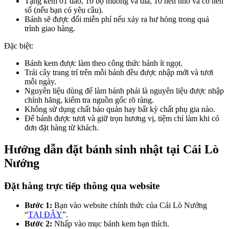
Tặng kèm 01 dao, 10 bộ muỗng và dĩa, 10 nến nhỏ và có nến
số (nếu bạn có yêu cầu).
Bánh sẽ được đổi miễn phí nếu xảy ra hư hỏng trong quá
trình giao hàng.
Đặc biệt:
Bánh kem được làm theo công thức bánh ít ngọt.
Trái cây trang trí trên mỗi bánh đều được nhập mới và tươi
mỗi ngày.
Nguyên liệu dùng để làm bánh phải là nguyên liệu được nhập
chính hãng, kiểm tra nguồn gốc rõ ràng.
Không sử dụng chất bảo quản hay bất kỳ chất phụ gia nào.
Để bánh được tươi và giữ trọn hương vị, tiệm chỉ làm khi có
đơn đặt hàng từ khách.
Hướng dẫn đặt bánh sinh nhật tại Cái Lò
Nướng
Đặt hàng trực tiếp thông qua website
Bước 1:
Bạn vào website chính thức của Cái Lò Nướng
“
TẠI ĐÂY
”.
Bước 2:
Nhấp vào mục bánh kem bạn thích.