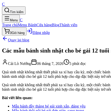
C
Tìm kiếm
C
Menu
Trang chủ
Menu Bánh
Cửa hàng
Blog
Thành viên
Đăng nhập
0
Giỏ hàng
Quay lại blog
Các mẫu bánh sinh nhật cho bé gái 12 tuổi
Cái Lò Nướng
06 tháng 7, 2026
5
phút đọc
Quà sinh nhật không nhất thiết phải xa xỉ hay cầu kỳ, một chiếc bá
bánh sinh nhật cho bé gái 12 tuổi phù hợp cho dịp đặc biệt này trở n
Quà sinh nhật không nhất thiết phải xa xỉ hay cầu kỳ, một chiếc bá
bánh sinh nhật cho bé gái 12 tuổi phù hợp cho dịp đặc biệt này trở n
Bài viết liên quan:
Mẫu bánh đầy tháng bé gái xinh xắn, đáng yêu
Mẫu bánh thôi nôi bé gái đơn giản, sang trọng