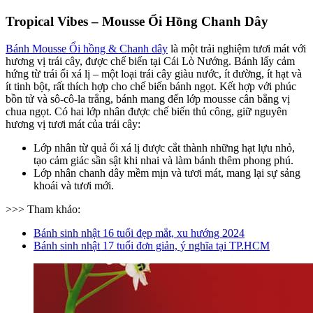
Tropical Vibes – Mousse Ổi Hồng Chanh Dây
Bánh Mousse Ổi hồng & Chanh dây
là một trải nghiệm tươi mát với
hương vị trái cây, được chế biến tại Cái Lò Nướng. Bánh lấy cảm
hứng từ trái ổi xá lị – một loại trái cây giàu nước, ít đường, ít hạt và
ít tinh bột, rất thích hợp cho chế biến bánh ngọt. Kết hợp với phúc
bồn tử và sô-cô-la trắng, bánh mang đến lớp mousse cân bằng vị
chua ngọt. Có hai lớp nhân được chế biến thủ công, giữ nguyên
hương vị tươi mát của trái cây:
Lớp nhân từ quả ổi xá lị được cắt thành những hạt lựu nhỏ,
tạo cảm giác sần sật khi nhai và làm bánh thêm phong phú.
Lớp nhân chanh dây mềm mịn và tươi mát, mang lại sự sảng
khoái và tươi mới.
>>> Tham khảo:
Bánh sinh nhật 16 tuổi đẹp mắt, xu hướng 2024
Bánh sinh nhật 17 tuổi đơn giản, ý nghĩa tại TP.HCM