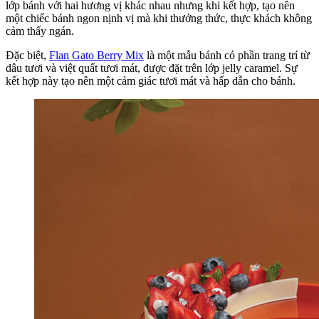
lớp bánh với hai hương vị khác nhau nhưng khi kết hợp, tạo nên
một chiếc bánh ngon nịnh vị mà khi thưởng thức, thực khách không
cảm thấy ngán.
Đặc biệt,
Flan Gato Berry Mix
là một mẫu bánh có phần trang trí từ
dâu tươi và việt quất tươi mát, được đặt trên lớp jelly caramel. Sự
kết hợp này tạo nên một cảm giác tươi mát và hấp dẫn cho bánh.