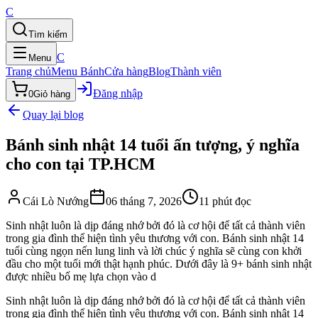
C
Tìm kiếm
C
Menu
Trang chủ
Menu Bánh
Cửa hàng
Blog
Thành viên
Đăng nhập
0
Giỏ hàng
Quay lại blog
Bánh sinh nhật 14 tuổi ấn tượng, ý nghĩa
cho con tại TP.HCM
Cái Lò Nướng
06 tháng 7, 2026
11
phút đọc
Sinh nhật luôn là dịp đáng nhớ bởi đó là cơ hội để tất cả thành viên
trong gia đình thể hiện tình yêu thương với con. Bánh sinh nhật 14
tuổi cùng ngọn nến lung linh và lời chúc ý nghĩa sẽ cùng con khởi
đầu cho một tuổi mới thật hạnh phúc. Dưới đây là 9+ bánh sinh nhật
được nhiều bố mẹ lựa chọn vào d
Sinh nhật luôn là dịp đáng nhớ bởi đó là cơ hội để tất cả thành viên
trong gia đình thể hiện tình yêu thương với con. Bánh sinh nhật 14