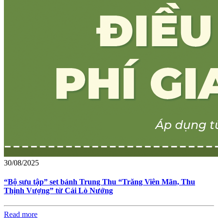
30/08/2025
“Bộ sưu tập” set bánh Trung Thu “Trăng Viên Mãn, Thu
Thịnh Vượng” từ Cái Lò Nướng
Read more