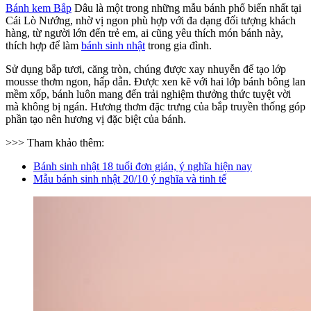
Bánh kem Bắp
Dâu là một trong những mẫu bánh phổ biến nhất tại
Cái Lò Nướng, nhờ vị ngon phù hợp với đa dạng đối tượng khách
hàng, từ người lớn đến trẻ em, ai cũng yêu thích món bánh này,
thích hợp để làm
bánh sinh nhật
trong gia đình.
Sử dụng bắp tươi, căng tròn, chúng được xay nhuyễn để tạo lớp
mousse thơm ngon, hấp dẫn. Được xen kẽ với hai lớp bánh bông lan
mềm xốp, bánh luôn mang đến trải nghiệm thưởng thức tuyệt vời
mà không bị ngán. Hương thơm đặc trưng của bắp truyền thống góp
phần tạo nên hương vị đặc biệt của bánh.
>>> Tham khảo thêm:
Bánh sinh nhật 18 tuổi đơn giản, ý nghĩa hiện nay
Mẫu bánh sinh nhật 20/10 ý nghĩa và tinh tế