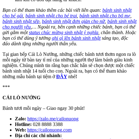
Bạn có thể tham khảo thêm các bài viết liên quan:
bánh sinh nhật
cho bé gái
,
bánh sinh nhật cho bé trai
,
bánh sinh nhật cho bố mẹ
,
bánh sinh nhật sếp
,
bánh sinh nhật đơn giản cho nữ
,
bánh sinh nhật
cho người yêu
,…
Ngoài ra, bên cạnh những chiếc bánh, bạn có thể
gửi gắm một
status chúc mừng sinh nhật ý nghĩa
, chân thành
.
Hoặc
bạn có thể dùng ý tưởng
ghi gì lên bánh sinh nhật
sáng tạo, độc
đáo dành tặng những người thân yêu.
Tại gian bếp Cái Lò Nướng, những chiếc bánh tươi thơm ngon ra lò
mỗi ngày từ bàn tay tỉ mỉ của những người thợ làm bánh giàu kinh
nghiệm. Chúng mình tin rằng bạn chắc hẳn sẽ chọn được một chiếc
bánh sinh nhật 14 tuổi cho con. Ngoài ra, bạn có thể tham khảo
những mẫu bánh tại tiệm ở
ĐÂY
nhé
!
***
CÁI LÒ NƯỚNG
Bánh tươi mỗi ngày – Giao ngay 30 phút!
Zalo:
https://zalo.me/cailonuong
Hotline:
028 8888 3388
Web:
https://cailonuong.com
Địa chỉ các chi nhánh: