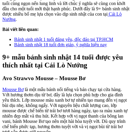
tuổi cùng ngọn nến lung linh và lời chúc ý nghĩa sẽ cùng con khởi
đầu cho một tuổi mới thật hạnh phúc. Dưới đây là 9+ bánh sinh nhật
được nhiều bố mẹ lựa chọn vào dịp sinh nhật của con tại
Cái Lò
Nướng
.
Bài viết liên quan:
Bánh sinh nhật 1 tuổi đáng yêu, độc đáo tại TP.HCM
Bánh sinh nhật 18 tuổi đơn giản, ý nghĩa hiện nay
9+ mẫu bánh sinh nhật 14 tuổi được yêu
thích nhất tại Cái Lò Nướng
Avo Strawvo Mousse – Mousse Bơ
Mousse Bơ
là một mẫu bánh nổi tiếng và bán chạy tại cửa hàng.
Với hương thơm dịu từ bơ, đây là lựa chọn phù hợp cho gia đình
yêu thích. Lớp mousse màu xanh bơ tự nhiên tạo mang đến vị ngọt
bùi dịu nhẹ, không ngấy. Với nguyên liệu chất lượng cao, lớp
mousse được chế biến từ trái bơ tươi hàng ngày, tạo ra màu xanh tự
nhiên đẹp mắt và thu hút. Kết hợp với vị ngọt thanh của bông lan
vani, bánh Mousse Bơ tạo nên một hài hòa tuyệt vời. Dù quy trình
chế biến phức tạp, hương thơm tuyệt vời và vị ngọt bùi từ trái bơ
tươi vẫn được giữ nguyên.