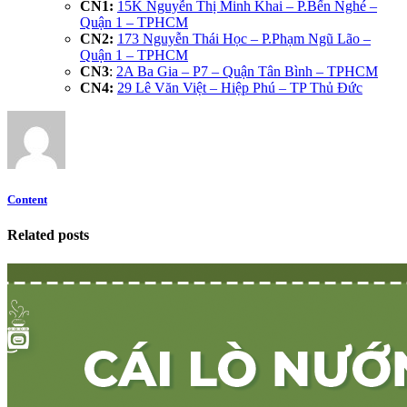
CN1:
15K Nguyễn Thị Minh Khai – P.Bến Nghé –
Quận 1 – TPHCM
CN2:
173 Nguyễn Thái Học – P.Phạm Ngũ Lão –
Quận 1 – TPHCM
CN3
:
2A Ba Gia – P7 – Quận Tân Bình – TPHCM
CN4:
29 Lê Văn Việt – Hiệp Phú – TP Thủ Đức
Content
Related posts