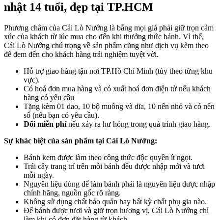
nhật 14 tuổi, đẹp tại TP.HCM
Phương châm của Cái Lò Nướng là bằng mọi giá phải giữ trọn cảm
xúc của khách từ lúc mua cho đến khi thưởng thức bánh. Vì thế,
Cái Lò Nướng chú trọng về sản phẩm cũng như dịch vụ kèm theo
để đem đến cho khách hàng trải nghiệm tuyệt vời.
Hỗ trợ giao hàng tận nơi TP.Hồ Chí Minh (tùy theo từng khu
vực).
Có hoá đơn mua hàng và có xuất hoá đơn điện tử nếu khách
hàng có yêu cầu
Tặng kèm 01 dao, 10 bộ muỗng và dĩa, 10 nến nhỏ và có nến
số (nếu bạn có yêu cầu).
Đổi miễn phí
nếu xảy ra hư hỏng trong quá trình giao hàng.
Sự khác biệt của sản phẩm tại Cái Lò Nướng:
Bánh kem được làm theo công thức độc quyền ít ngọt.
Trái cây trang trí trên mỗi bánh đều được nhập mới và tươi
mỗi ngày.
Nguyên liệu dùng để làm bánh phải là nguyên liệu được nhập
chính hãng, nguồn gốc rõ ràng.
Không sử dụng chất bảo quản hay bất kỳ chất phụ gia nào.
Để bánh được tươi và giữ trọn hương vị, Cái Lò Nướng chỉ
làm khi có đơn đặt hàng từ khách.