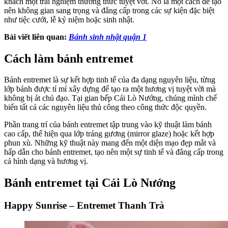
khách một trải nghiệm thưởng thức tuyệt vời. Nó là một cách để tạo
nên không gian sang trọng và đẳng cấp trong các sự kiện đặc biệt
như tiệc cưới, lễ kỷ niệm hoặc sinh nhật.
Bài viết liên quan:
Bánh sinh nhật quận 1
Cách làm bánh entremet
Bánh entremet là sự kết hợp tinh tế của đa dạng nguyên liệu, từng
lớp bánh được tỉ mỉ xây dựng để tạo ra một hương vị tuyệt vời mà
không bị át chủ đạo. Tại gian bếp Cái Lò Nướng, chúng mình chế
biến tất cả các nguyên liệu thủ công theo công thức độc quyền.
Phần trang trí của bánh entremet tập trung vào kỹ thuật làm bánh
cao cấp, thể hiện qua lớp tráng gương (mirror glaze) hoặc kết hợp
phun xù. Những kỹ thuật này mang đến một diện mạo đẹp mắt và
hấp dẫn cho bánh entremet, tạo nên một sự tinh tế và đẳng cấp trong
cả hình dạng và hương vị.
Bánh entremet tại Cái Lò Nướng
Happy Sunrise – Entremet Thanh Trà