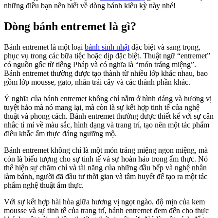
những điều bạn nên biết về dòng bánh kiêu kỳ này nhé!
Dòng bánh entremet là gì?
Bánh entremet là một loại
bánh sinh nhật
đặc biệt và sang trọng,
phục vụ trong các bữa tiệc hoặc dịp đặc biệt. Thuật ngữ “entremet”
có nguồn gốc từ tiếng Pháp và có nghĩa là “món tráng miệng”.
Bánh entremet thường được tạo thành từ nhiều lớp khác nhau, bao
gồm lớp mousse, gato, nhân trái cây và các thành phần khác.
Ý nghĩa của bánh entremet không chỉ nằm ở hình dáng và hương vị
tuyệt hảo mà nó mang lại, mà còn là sự kết hợp tinh tế của nghệ
thuật và phong cách. Bánh entremet thường được thiết kế với sự cân
nhắc tỉ mỉ về màu sắc, hình dạng và trang trí, tạo nên một tác phẩm
điêu khắc ẩm thực đáng ngưỡng mộ.
Bánh entremet không chỉ là một món tráng miệng ngon miệng, mà
còn là biểu tượng cho sự tinh tế và sự hoàn hảo trong ẩm thực. Nó
thể hiện sự chăm chỉ và tài năng của những đầu bếp và nghệ nhân
làm bánh, người đã đầu tư thời gian và tâm huyết để tạo ra một tác
phẩm nghệ thuật ẩm thực.
Với sự kết hợp hài hòa giữa hương vị ngọt ngào, độ mịn của kem
mousse và sự tinh tế của trang trí, bánh entremet đem đến cho thực