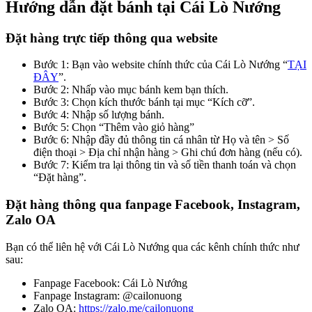
Hướng dẫn đặt bánh tại Cái Lò Nướng
Đặt hàng trực tiếp thông qua website
Bước 1: Bạn vào website chính thức của Cái Lò Nướng “
TẠI
ĐÂY
”.
Bước 2: Nhấp vào mục bánh kem bạn thích.
Bước 3: Chọn kích thước bánh tại mục “Kích cỡ”.
Bước 4: Nhập số lượng bánh.
Bước 5: Chọn “Thêm vào giỏ hàng”
Bước 6: Nhập đầy đủ thông tin cá nhân từ Họ và tên > Số
điện thoại > Địa chỉ nhận hàng > Ghi chú đơn hàng (nếu có).
Bước 7: Kiểm tra lại thông tin và số tiền thanh toán và chọn
“Đặt hàng”.
Đặt hàng thông qua fanpage Facebook, Instagram,
Zalo OA
Bạn có thể liên hệ với Cái Lò Nướng qua các kênh chính thức như
sau:
Fanpage Facebook: Cái Lò Nướng
Fanpage Instagram: @cailonuong
Zalo OA:
https://zalo.me/cailonuong