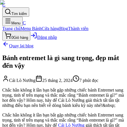
C
Tìm kiếm
C
Menu
Trang chủ
Menu Bánh
Cửa hàng
Blog
Thành viên
Đăng nhập
0
Giỏ hàng
Quay lại blog
Bánh entremet là gì sang trọng, đẹp mắt
đến vậy
Cái Lò Nướng
25 tháng 2, 2024
7
phút đọc
Chắc hẳn không ít lần bạn bắt gặp những chiếc bánh Entremet sang
trọng, tinh tế trên mạng và thắc mắc rằng “Bánh entremet là gì?” mà
hot đến vậy? Hôm nay, hãy để Cái Lò Nướng giải thích tất tần tật
những điều bạn nên biết về dòng bánh kiêu kỳ này nhé!&nbsp;
Chắc hẳn không ít lần bạn bắt gặp những chiếc bánh Entremet sang
trọng, tinh tế trên mạng và thắc mắc rằng “Bánh entremet là gì?” mà
hot đến vậy? Hôm nay, hãy để
Cái Lò Nướng
giải thích tất tần tật