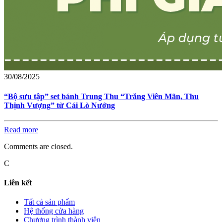
30/08/2025
“Bộ sưu tập” set bánh Trung Thu “Trăng Viên Mãn, Thu
Thịnh Vượng” từ Cái Lò Nướng
Read more
Comments are closed.
C
Liên kết
Tất cả sản phẩm
Hệ thống cửa hàng
Chương trình thành viên