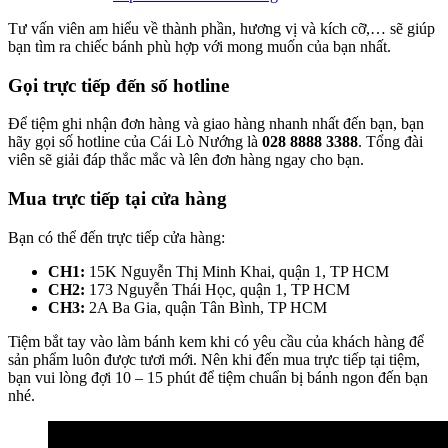
Tư vấn viên am hiểu về thành phần, hương vị và kích cỡ,… sẽ giúp
bạn tìm ra chiếc bánh phù hợp với mong muốn của bạn nhất.
Gọi trực tiếp đến số hotline
Để tiệm ghi nhận đơn hàng và giao hàng nhanh nhất đến bạn, bạn
hãy gọi số hotline của Cái Lò Nướng là
028 8888 3388
. Tổng đài
viên sẽ giải đáp thắc mắc và lên đơn hàng ngay cho bạn.
Mua trực tiếp tại cửa hàng
Bạn có thể đến trực tiếp cửa hàng:
CH1:
15K Nguyễn Thị Minh Khai, quận 1, TP HCM
CH2:
173 Nguyễn Thái Học, quận 1, TP HCM
CH3:
2A Ba Gia, quận Tân Bình, TP HCM
Tiệm bắt tay vào làm bánh kem khi có yêu cầu của khách hàng để
sản phẩm luôn được tươi mới. Nên khi đến mua trực tiếp tại tiệm,
bạn vui lòng đợi 10 – 15 phút để tiệm chuẩn bị bánh ngon đến bạn
nhé.