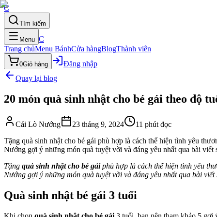
C
Tìm kiếm
C
Menu
Trang chủ
Menu Bánh
Cửa hàng
Blog
Thành viên
Đăng nhập
0
Giỏ hàng
Quay lại blog
20 món quà sinh nhật cho bé gái theo độ tu
Cái Lò Nướng
23 tháng 9, 2024
11
phút đọc
Tặng quà sinh nhật cho bé gái phù hợp là cách thể hiện tình yêu thư
Nướng gợi ý những món quà tuyệt vời và đáng yêu nhất qua bài viết 
Tặng
quà sinh nhật cho bé gái
phù hợp là cách thể hiện tình yêu th
Nướng gợi ý những món quà tuyệt vời và đáng yêu nhất qua bài viết 
Quà sinh nhật bé gái 3 tuổi
Khi chọn
quà sinh nhật cho bé gái
3 tuổi, bạn nên tham khảo 5 gợi 