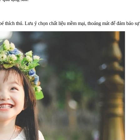
é thích thú. Lưu ý chọn chất liệu mềm mại, thoáng mát để đảm bảo sự 