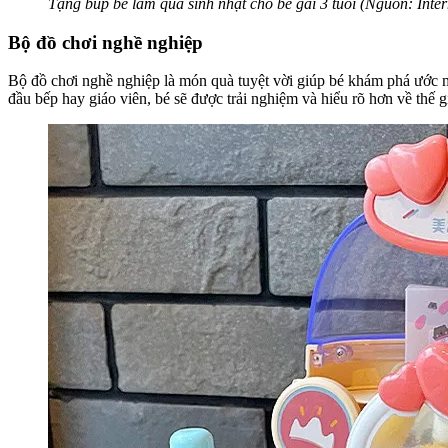
Tặng búp bê làm quà sinh nhật cho bé gái 3 tuổi (Nguồn: Inter
Bộ đồ chơi nghề nghiệp
Bộ đồ chơi nghề nghiệp là món quà tuyệt vời giúp bé khám phá ước m
đầu bếp hay giáo viên, bé sẽ được trải nghiệm và hiểu rõ hơn về thế 