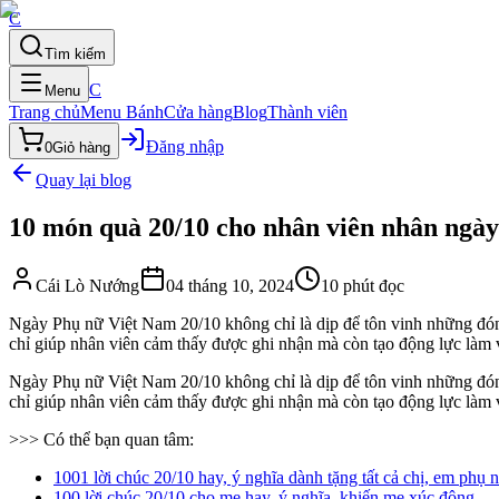
C
Tìm kiếm
C
Menu
Trang chủ
Menu Bánh
Cửa hàng
Blog
Thành viên
Đăng nhập
0
Giỏ hàng
Quay lại blog
10 món quà 20/10 cho nhân viên nhân ngày
Cái Lò Nướng
04 tháng 10, 2024
10
phút đọc
Ngày Phụ nữ Việt Nam 20/10 không chỉ là dịp để tôn vinh những đóng
chỉ giúp nhân viên cảm thấy được ghi nhận mà còn tạo động lực làm v
Ngày Phụ nữ Việt Nam 20/10 không chỉ là dịp để tôn vinh những đóng
chỉ giúp nhân viên cảm thấy được ghi nhận mà còn tạo động lực làm 
>>> Có thể bạn quan tâm:
1001 lời chúc 20/10 hay, ý nghĩa dành tặng tất cả chị, em phụ 
100 lời chúc 20/10 cho mẹ hay, ý nghĩa, khiến mẹ xúc động