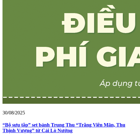
30/08/2025
“Bộ sưu tập” set bánh Trung Thu “Trăng Viên Mãn, Thu
Thịnh Vượng” từ Cái Lò Nướng