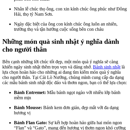
Nhân lễ chúc thọ ông, con xin kính chúc ông phúc như Đông
Hải, thọ tỷ Nam Sơn.
Ngày đặc biệt của ông con kính chúc ông luôn an nhiên,
trường thọ và tận hưởng cuộc sống bên con cháu
Những món quà sinh nhật ý nghĩa dành
cho người thân
Bên cạnh những lời chúc tốt đẹp, một món quà ý nghĩa sẽ càng
khiến ngày sinh nhật thêm trọn vẹn và đáng nhớ.
Bánh sinh nhật
là
lựa chọn hoàn hảo cho những ai đang tìm kiếm món quà ý nghĩa
cho người thân. Tại Cái Lò Nướng, chúng mình cung cấp đa dạng
các mẫu bánh sinh nhật độc đáo và thơm ngon, bạn có thể lựa chọn:
Bánh Entremet:
Mẫu bánh ngọt ngào với nhiều lớp bánh
mềm mịn
Bánh Mousse:
Bánh kem đơn giản, đẹp mắt với đa dạng
hương vị
Bánh Flan Gato:
Sự kết hợp hoàn hảo giữa hai món ngon
“Flan” và “Gato”, mang đến hương vị thơm ngon khó cưỡng