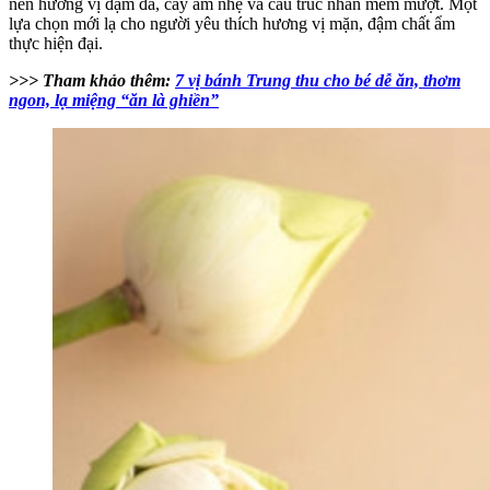
nên hương vị đậm đà, cay ấm nhẹ và cấu trúc nhân mềm mượt. Một
lựa chọn mới lạ cho người yêu thích hương vị mặn, đậm chất ẩm
thực hiện đại.
>>> Tham khảo thêm:
7 vị bánh Trung thu cho bé dễ ăn, thơm
ngon, lạ miệng “ăn là ghiền”