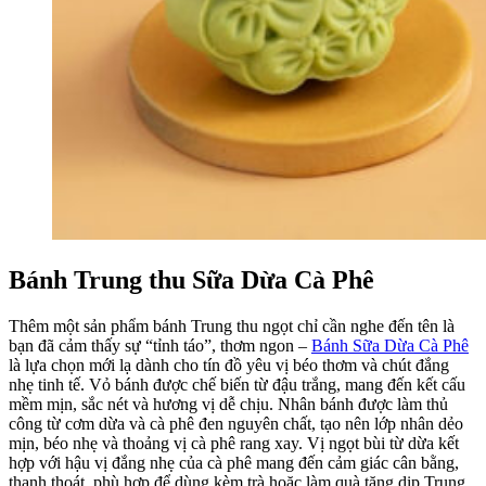
Bánh Trung thu Sữa Dừa Cà Phê
Thêm một sản phẩm bánh Trung thu ngọt chỉ cần nghe đến tên là
bạn đã cảm thấy sự “tỉnh táo”, thơm ngon –
Bánh Sữa Dừa Cà Phê
là lựa chọn mới lạ dành cho tín đồ yêu vị béo thơm và chút đắng
nhẹ tinh tế. Vỏ bánh được chế biến từ đậu trắng, mang đến kết cấu
mềm mịn, sắc nét và hương vị dễ chịu. Nhân bánh được làm thủ
công từ cơm dừa và cà phê đen nguyên chất, tạo nên lớp nhân dẻo
mịn, béo nhẹ và thoảng vị cà phê rang xay. Vị ngọt bùi từ dừa kết
hợp với hậu vị đắng nhẹ của cà phê mang đến cảm giác cân bằng,
thanh thoát, phù hợp để dùng kèm trà hoặc làm quà tặng dịp Trung