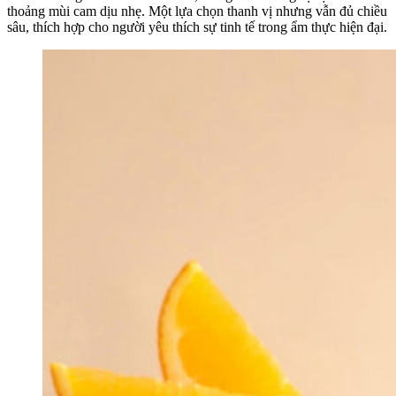
thoảng mùi cam dịu nhẹ. Một lựa chọn thanh vị nhưng vẫn đủ chiều
sâu, thích hợp cho người yêu thích sự tinh tế trong ẩm thực hiện đại.