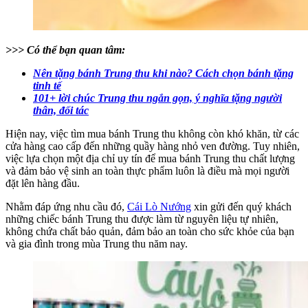
>>> Có thể bạn quan tâm:
Nên tặng bánh Trung thu khi nào? Cách chọn bánh tặng
tinh tế
101+ lời chúc Trung thu ngắn gọn, ý nghĩa tặng người
thân, đối tác
Hiện nay, việc tìm mua bánh Trung thu không còn khó khăn, từ các
cửa hàng cao cấp đến những quầy hàng nhỏ ven đường. Tuy nhiên,
việc lựa chọn một địa chỉ uy tín để mua bánh Trung thu chất lượng
và đảm bảo vệ sinh an toàn thực phẩm luôn là điều mà mọi người
đặt lên hàng đầu.
Nhằm đáp ứng nhu cầu đó,
Cái Lò Nướng
xin gửi đến quý khách
những chiếc bánh Trung thu được làm từ nguyên liệu tự nhiên,
không chứa chất bảo quản, đảm bảo an toàn cho sức khỏe của bạn
và gia đình trong mùa Trung thu năm nay.