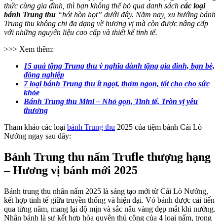
thức cùng gia đình, thì bạn không thể bỏ qua danh sách
các loại
bánh Trung thu
“hót hòn họt” dưới đây. Năm nay, xu hướng bánh
Trung thu không chỉ đa dạng về hương vị mà còn được nâng cấp
với những nguyên liệu cao cấp và thiết kế tinh tế.
>>> Xem thêm:
15 quà tặng Trung thu ý nghĩa dành tặng gia đình, bạn bè,
đồng nghiệp
7 loại bánh Trung thu ít ngọt, thơm ngon, tốt cho cho sức
khỏe
Bánh Trung thu Mini – Nhỏ gọn, Tinh tế, Tròn vị yêu
thương
Tham khảo các loại
bánh Trung thu
2025 của tiệm bánh Cái Lò
Nướng ngay sau đây:
Bánh Trung thu nấm Trufle thượng hạng
– Hương vị bánh mới 2025
Bánh trung thu nhân nấm 2025 là sáng tạo mới từ Cái Lò Nướng,
kết hợp tinh tế giữa truyền thống và hiện đại. Vỏ bánh được cải tiến
qua từng năm, mang lại độ mịn và sắc nâu vàng đẹp mắt khi nướng.
Nhân bánh là sự kết hợp hòa quyện thủ công của 4 loại nấm, trong