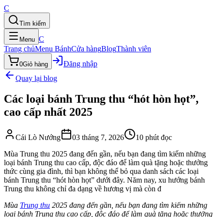
C
Tìm kiếm
C
Menu
Trang chủ
Menu Bánh
Cửa hàng
Blog
Thành viên
Đăng nhập
0
Giỏ hàng
Quay lại blog
Các loại bánh Trung thu “hót hòn họt”,
cao cấp nhất 2025
Cái Lò Nướng
03 tháng 7, 2026
10
phút đọc
Mùa Trung thu 2025 đang đến gần, nếu bạn đang tìm kiếm những
loại bánh Trung thu cao cấp, độc đáo để làm quà tặng hoặc thưởng
thức cùng gia đình, thì bạn không thể bỏ qua danh sách các loại
bánh Trung thu “hót hòn họt” dưới đây. Năm nay, xu hướng bánh
Trung thu không chỉ đa dạng về hương vị mà còn đ
Mùa
Trung thu
2025 đang đến gần, nếu bạn đang tìm kiếm những
loại bánh Trung thu cao cấp, độc đáo để làm quà tặng hoặc thưởng