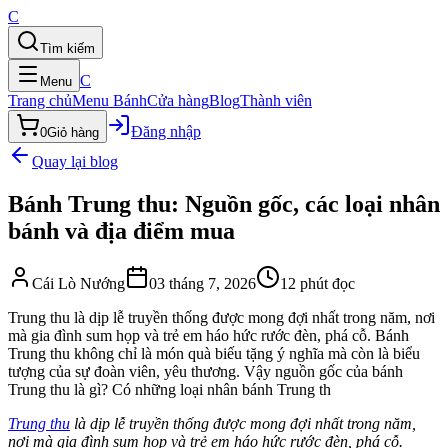
C
Tìm kiếm
C
Menu
Trang chủ
Menu Bánh
Cửa hàng
Blog
Thành viên
Đăng nhập
0
Giỏ hàng
Quay lại blog
Bánh Trung thu: Nguồn gốc, các loại nhân
bánh và địa điểm mua
Cái Lò Nướng
03 tháng 7, 2026
12
phút đọc
Trung thu là dịp lễ truyền thống được mong đợi nhất trong năm, nơi
mà gia đình sum họp và trẻ em háo hức rước đèn, phá cỗ. Bánh
Trung thu không chỉ là món quà biếu tặng ý nghĩa mà còn là biểu
tượng của sự đoàn viên, yêu thương. Vậy nguồn gốc của bánh
Trung thu là gì? Có những loại nhân bánh Trung th
Trung thu
là dịp lễ truyền thống được mong đợi nhất trong năm,
nơi mà gia đình sum họp và trẻ em háo hức rước đèn, phá cỗ.