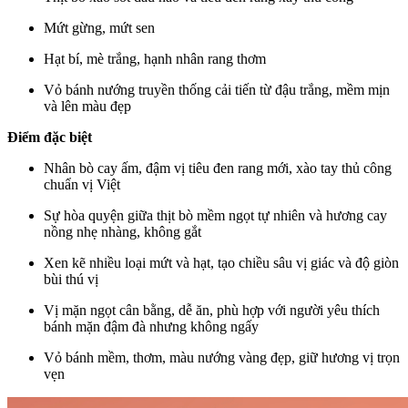
Mứt gừng, mứt sen
Hạt bí, mè trắng, hạnh nhân rang thơm
Vỏ bánh nướng truyền thống cải tiến từ đậu trắng, mềm mịn
và lên màu đẹp
Điểm đặc biệt
Nhân bò cay ấm, đậm vị tiêu đen rang mới, xào tay thủ công
chuẩn vị Việt
Sự hòa quyện giữa thịt bò mềm ngọt tự nhiên và hương cay
nồng nhẹ nhàng, không gắt
Xen kẽ nhiều loại mứt và hạt, tạo chiều sâu vị giác và độ giòn
bùi thú vị
Vị mặn ngọt cân bằng, dễ ăn, phù hợp với người yêu thích
bánh mặn đậm đà nhưng không ngấy
Vỏ bánh mềm, thơm, màu nướng vàng đẹp, giữ hương vị trọn
vẹn