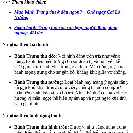
>>> Tham khảo thêm:
Mua bánh Trung thu ở đâu ngon? – Ghé ngay Cái Lò
Nướng
8mẫu bánh Trung thu cao cấp tặng người thân, đồng
nghiệp, đối tác
Ý nghĩa theo loại bánh
Bánh Trung thu dẻo:
Với hình dáng tròn trịa như vầng
trăng, bánh dẻo biểu trưng cho sự đoàn tụ và tình yêu bền
chặt giữa các thành viên trong gia đình. Màu trắng ngà của
bánh tượng trưng cho sự gắn bó, khăng khít giữa vợ chồng.
Bánh Trung thu nướng:
Loại bánh này mang ý nghĩa rằng
dù gặp khó khăn trong công việc, chúng ta luôn có người
thân bên cạnh, bảo vệ và hỗ trợ. Nhân bánh đa dạng với các
hương vị mặn, ngọt thể hiện sự ấm áp và ngọt ngào của tình
cảm gia đình.
Ý nghĩa theo hình dạng bánh
Bánh Trung thu hình tròn:
Được ví như vầng trăng trong
ngày Rằm tháng Tám, bánh hình tròn thể hiện sự trọn vẹn và