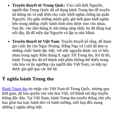
Truyền thuyết từ Trung Quốc:
Vào cuối thời Nguyên,
người dân Trung Quốc đã sử dụng bánh Trung thu để truyền
tải thông tin và mật lệnh cho cuộc khởi nghĩa chống lại quân
Nguyên. Họ giấu những mảnh giấy ghi thời gian khởi nghĩa
bên trong những chiếc bánh hình tròn được trao cho nhau.
Sau đó, vào rằm tháng 8, khi trăng sáng nhất, họ đã đồng loạt
nổi dậy, lật đổ triều đại Nguyên và lập ra nhà Minh.
Truyền thuyết từ Việt Nam
: Truyền thuyết kể rằng, để tham
gia cuộc thi của Ngọc Hoàng, Hằng Nga và Cuội đã làm ra
những chiếc bánh đặc biệt, với ước nguyện được vui vẻ bên
nhau trong ngày Rằm tháng 8, ngày Tết Trung thu. Kể từ đó,
bánh Trung thu đã trở thành một phần không thể thiếu trong
văn hóa và tín ngưỡng của người dân Việt Nam, và tiếp tục
được gìn giữ qua các thế hệ.
Ý nghĩa bánh Trung thu
Bánh Trung thu
du nhập vào Việt Nam từ Trung Quốc, nhưng qua
thời gian, đã hòa quyện vào văn hóa Việt, trở thành nét đẹp truyền
thống độc đáo. Tại Việt Nam, bánh Trung thu truyền thống chủ yếu
bao gồm hai loại: bánh dẻo và bánh nướng, mỗi loại đều mang
những ý nghĩa riêng biệt.