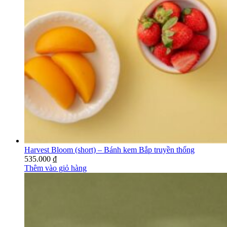
Harvest Bloom (short) – Bánh kem Bắp truyền thống
535.000
₫
Thêm vào giỏ hàng