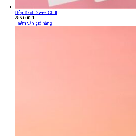
Hộp Bánh SweetChill
285.000
₫
Thêm vào giỏ hàng