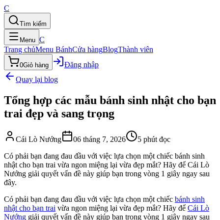
C
Tìm kiếm
C
Menu
Trang chủ
Menu Bánh
Cửa hàng
Blog
Thành viên
Đăng nhập
0
Giỏ hàng
Quay lại blog
Tổng hợp các mẫu bánh sinh nhật cho bạn
trai đẹp và sang trọng
Cái Lò Nướng
06 tháng 7, 2026
5
phút đọc
Có phải bạn đang đau đầu với việc lựa chọn một chiếc bánh sinh
nhật cho bạn trai vừa ngon miệng lại vừa đẹp mắt? Hãy để Cái Lò
Nướng giải quyết vấn đề này giúp bạn trong vòng 1 giây ngay sau
đây.
Có phải bạn đang đau đầu với việc lựa chọn một chiếc
bánh sinh
nhật cho bạn trai
vừa ngon miệng lại vừa đẹp mắt? Hãy để
Cái Lò
Nướng
giải quyết vấn đề này giúp bạn trong vòng 1 giây ngay sau