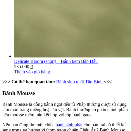
Delicate Bloom (short) – Bánh kem Bắp Dâu
535.000
₫
Thêm vào giỏ hàng
>>> Có thể bạn quan tâm:
Bánh sinh nhật Tân Bình
<<<
Bánh Mousse
Bánh Mousse là dòng bánh ngọt đến từ Pháp thường được sử dụng
làm món tráng miệng hoặc ăn vặt. Bánh thường có phần chính phần
nền mousse mềm mịn kết hợp với lớp bánh gato.
Nếu bạn đang tìm một chiếc
bánh sinh nhật
cho bạn trai có thiết kế
sang trọng và hương vị thơm ngon chuẩn Châu Âu? Bánh Mousse