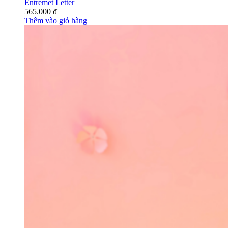
Entremet Letter
565.000
₫
Thêm vào giỏ hàng