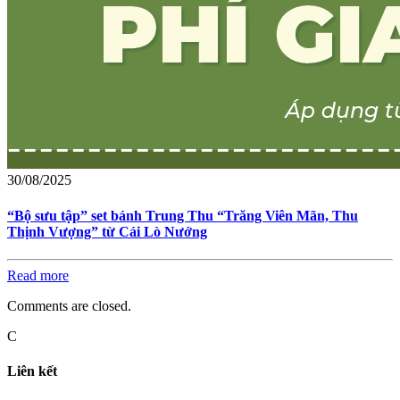
30/08/2025
“Bộ sưu tập” set bánh Trung Thu “Trăng Viên Mãn, Thu
Thịnh Vượng” từ Cái Lò Nướng
Read more
Comments are closed.
C
Liên kết