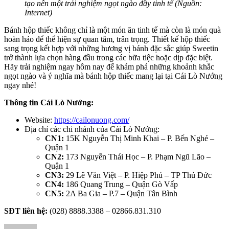
tạo nên một trải nghiệm ngọt ngào đầy tinh tế (Nguồn:
Internet)
Bánh hộp thiếc không chỉ là một món ăn tinh tế mà còn là món quà
hoàn hảo để thể hiện sự quan tâm, trân trọng. Thiết kế hộp thiếc
sang trọng kết hợp với những hương vị bánh đặc sắc giúp Sweetin
trở thành lựa chọn hàng đầu trong các bữa tiệc hoặc dịp đặc biệt.
Hãy trải nghiệm ngay hôm nay để khám phá những khoảnh khắc
ngọt ngào và ý nghĩa mà bánh hộp thiếc mang lại tại Cái Lò Nướng
ngay nhé!
Thông tin Cái Lò Nướng:
Website:
https://cailonuong.com/
Địa chỉ các chi nhánh của Cái Lò Nướng:
CN1:
15K Nguyễn Thị Minh Khai – P. Bến Nghé –
Quận 1
CN2:
173 Nguyễn Thái Học – P. Phạm Ngũ Lão –
Quận 1
CN3:
29 Lê Văn Việt – P. Hiệp Phú – TP Thủ Đức
CN4:
186 Quang Trung – Quận Gò Vấp
CN5:
2A Ba Gia – P.7 – Quận Tân Bình
SĐT liên hệ:
(028) 8888.3388 – 02866.831.310