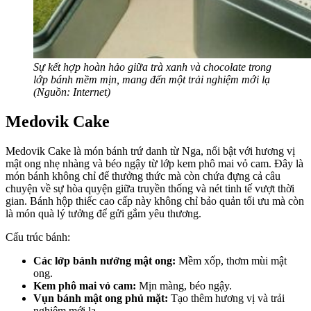
Sự kết hợp hoàn hảo giữa trà xanh và chocolate trong
lớp bánh mềm mịn, mang đến một trải nghiệm mới lạ
(Nguồn: Internet)
Medovik Cake
Medovik Cake là món bánh trứ danh từ Nga, nổi bật với hương vị
mật ong nhẹ nhàng và béo ngậy từ lớp kem phô mai vỏ cam. Đây là
món bánh không chỉ để thưởng thức mà còn chứa đựng cả câu
chuyện về sự hòa quyện giữa truyền thống và nét tinh tế vượt thời
gian. Bánh hộp thiếc cao cấp này không chỉ bảo quản tối ưu mà còn
là món quà lý tưởng để gửi gắm yêu thương.
Cấu trúc bánh:
Các lớp bánh nướng mật ong:
Mềm xốp, thơm mùi mật
ong.
Kem phô mai vỏ cam:
Mịn màng, béo ngậy.
Vụn bánh mật ong phủ mặt:
Tạo thêm hương vị và trải
nghiệm mới lạ.