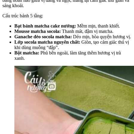
bằng hoàn hảo giữa vị đắng và ngọt, mang lại cảm giác thư giãn và
sảng khoái.
Cấu trúc bánh 5 tầng:
Bạt bánh matcha cake nướng:
Mềm mịn, thanh khiết.
Mousse matcha socola:
Thanh mát, đậm vị matcha.
Ganache dẻo socola matcha:
Dẻo mịn, hòa quyện hương vị.
Lớp socola matcha nguyên chất:
Giòn, tạo cảm giác thú vị
khi dùng muỗng “đập”.
Bột matcha:
Phủ bên ngoài, làm tăng thêm hương vị trà
xanh.