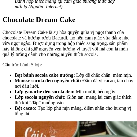
Bánh hộp thiếc mang lại cảm giác thưởng thức đầy
mới lạ (Nguồn: Internet)
Chocolate Dream Cake
Chocolate Dream Cake là sự hòa quyện giữa vị ngọt thanh của
chocolate và hương rượu Bacardi, tạo nên cảm giác vừa đắng nhẹ
vừa ngọt ngào. Được đựng trong hộp thiếc sang trọng, sản phẩm
này không chỉ giữ nguyên vẹn hương vị tuyệt vời mà còn là món
quà lý tưởng dành cho những ai yêu thích socola.
Cấu trúc bánh 5 lớp:
Bạt bánh socola cake nướng:
Lớp đế chắc chắn, mềm mịn.
Mousse socola đen nguyên chất:
Đậm đà vị cacao, tan chảy
nơi đầu lưỡi.
Lớp ganache dẻo socola đen:
Mịn mượt, béo ngậy.
Lớp socola nguyên chất:
Giòn tan, mang lại cảm giác thích
thú khi “đập” muỗng vào.
Bột cacao:
Tạo lớp phủ mịn màng, điểm nhấn cho hương vị
tổng thể.