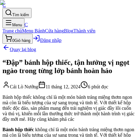
C
Tìm kiếm
C
Menu
Trang chủ
Menu Bánh
Cửa hàng
Blog
Thành viên
Đăng nhập
0
Giỏ hàng
Quay lại blog
“Đập” bánh hộp thiếc, tận hưởng vị ngọt
ngào trong từng lớp bánh hoàn hảo
Cái Lò Nướng
11 tháng 12, 2024
6
phút đọc
Bánh hộp thiếc không chỉ là một món bánh tráng miệng thơm ngon
mà còn là biểu tượng của sự sang trọng và tinh tế. Với thiết kế hộp
thiếc độc đáo, sản phẩm mang đến trải nghiệm vị giác đầy lôi cuốn
và thú vị, khiến mỗi lần thưởng thức trở thành một hành trình vị giác
đầy mới mẻ. Hãy cùng khám phá các
Bánh hộp thiếc
không chỉ là một món bánh tráng miệng thơm ngon
mà còn là biểu tượng của sự sang trọng và tinh tế. Với thiết kế hộp